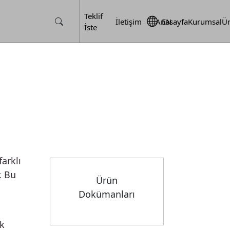
Teklif
İletişim
Anasayfa
EN
Kurumsal
Ür
İste
farklı
. Bu
Ürün
Dokümanları
ük