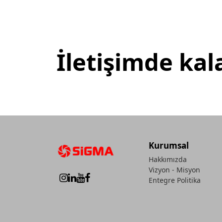
İletişimde kal
Kurumsal
Hakkımızda
Vizyon - Misyon
Entegre Politika