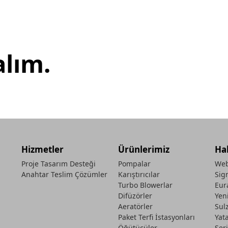
alım.
Hizmetler
Ürünlerimiz
Ha
Proje Tasarım Desteği
Pompalar
Web
Anahtar Teslim Çözümler
Karıştırıcılar
Sig
Turbo Blowerlar
Eur
Difüzörler
Yen
Aeratörler
Sul
Paket Terfi İstasyonları
Yat
Öğütücüler
Seri