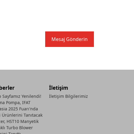
Mesaj Gönderin
berler
İletişim
 Sayfamız Yenilendi!
İletişim Bilgilerimiz
ma Pompa, IFAT
asia 2025 Fuarı'nda
i Ürünlerini Tanıtacak
zer, HST10 Manyetik
aklı Turbo Blower
sini Tanıttı