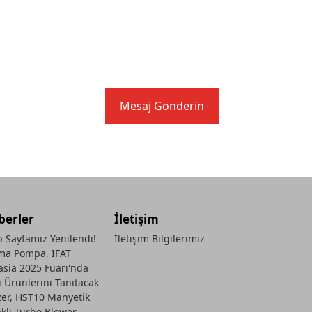
Mesaj Gönderin
berler
İletişim
 Sayfamız Yenilendi!
İletişim Bilgilerimiz
ma Pompa, IFAT
asia 2025 Fuarı'nda
i Ürünlerini Tanıtacak
zer, HST10 Manyetik
aklı Turbo Blower