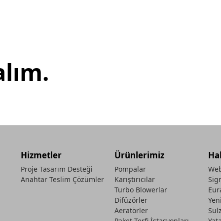
alım.
Hizmetler
Ürünlerimiz
Ha
Proje Tasarım Desteği
Pompalar
Web
Anahtar Teslim Çözümler
Karıştırıcılar
Sig
Turbo Blowerlar
Eur
Difüzörler
Yen
Aeratörler
Sul
Paket Terfi İstasyonları
Yat