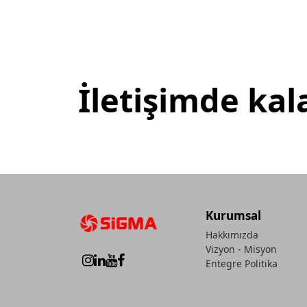
İletişimde kal
Kurumsal
Hakkımızda
Vizyon - Misyon
Entegre Politika